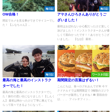
海日記
海日記
OW合格！
アヤさんひろさんありがとうご
ざいました！
間近でカメを見る事ができてサイコーでし
た！ 【ふなちゃん】...
最初はおぼれないか心配だったけど楽しく
泳げました！！インストラクターさんが優
しくて面白かったです！！ありがとうござ
いました。 【なほ】 最初...
海日記
ワースタ日記
最高の海と最高のインストラク
期間限定の言葉はずるい！
ターでした！
こんにちは、食べログれおんです🌺 今マ
クドナルドでは期間限定で 3種類のゴジラ
最高の海と最高のインストラクターでし
バーガーが販売してますね！🍔 普段自分
た！旅行の思い出になりました！【しんく
は、、、 フィレオフィッ...
ん】 最初は怖かったけど丁寧に教えても
らって段々できるようになって...