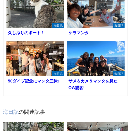
海日記
海日記
久しぶりのボート！
ケラマンタ
海日記
海日記
50ダイブ記念にマンタ三昧♪
サメ＆カメ＆マンタを見た
OW講習
海日記
の関連記事