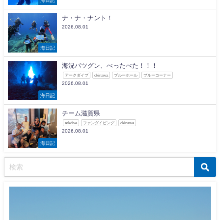
ナ・ナ・ナント！
2026.08.01
海日記
海況バツグン、べったべた！！！
アークダイブ
okinawa
ブルーホール
ブルーコーナー
2026.08.01
海日記
チーム滋賀県
arkdive
ファンダイビング
okinawa
2026.08.01
海日記