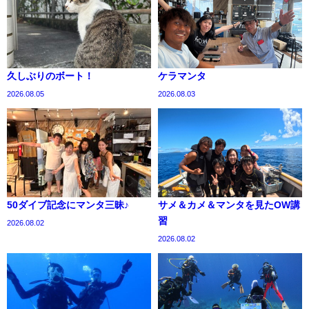
久しぶりのボート！
ケラマンタ
2026.08.05
2026.08.03
50ダイブ記念にマンタ三昧♪
サメ＆カメ＆マンタを見たOW講
習
2026.08.02
2026.08.02