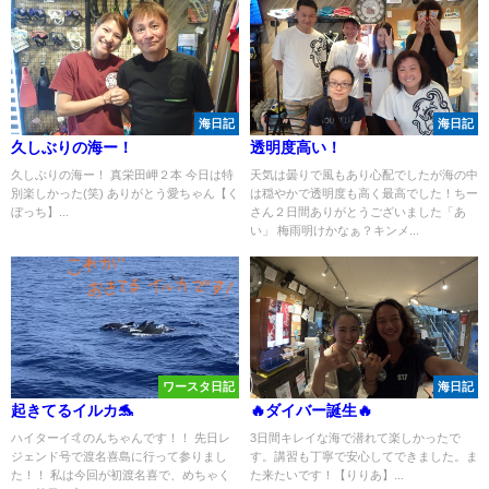
海日記
海日記
久しぶりの海ー！
透明度高い！
久しぶりの海ー！ 真栄田岬２本 今日は特
天気は曇りで風もあり心配でしたが海の中
別楽しかった(笑) ありがとう愛ちゃん【く
は穏やかで透明度も高く最高でした！ちー
ぼっち】...
さん２日間ありがとうございました「あ
い」 梅雨明けかなぁ？キンメ...
ワースタ日記
海日記
起きてるイルカ🐬
🔥ダイバー誕生🔥
ハイターイ🤙のんちゃんです！！ 先日レ
3日間キレイな海で潜れて楽しかったで
ジェンド号で渡名喜島に行って参りまし
す。講習も丁寧で安心してできました。ま
た！！ 私は今回が初渡名喜で、めちゃく
た来たいです！【りりあ】...