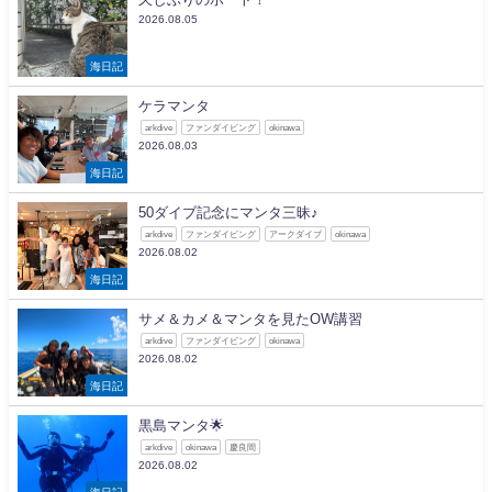
2026.08.05
海日記
ケラマンタ
arkdive
ファンダイビング
okinawa
2026.08.03
海日記
50ダイブ記念にマンタ三昧♪
arkdive
ファンダイビング
アークダイブ
okinawa
2026.08.02
海日記
サメ＆カメ＆マンタを見たOW講習
arkdive
ファンダイビング
okinawa
2026.08.02
海日記
黒島マンタ🌟
arkdive
okinawa
慶良間
2026.08.02
海日記