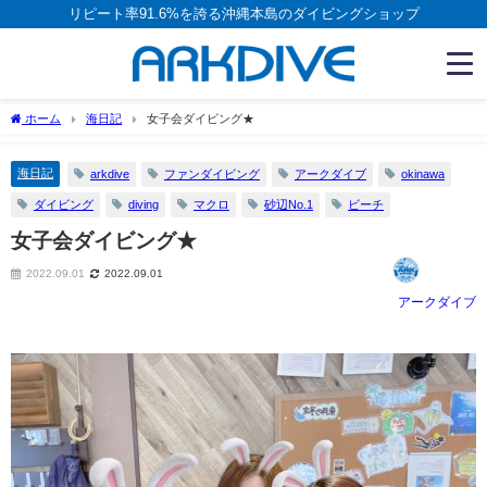
リピート率91.6%を誇る沖縄本島のダイビングショップ
ホーム
海日記
女子会ダイビング★
海日記
arkdive
ファンダイビング
アークダイブ
okinawa
ダイビング
diving
マクロ
砂辺No.1
ビーチ
女子会ダイビング★
2022.09.01
2022.09.01
アークダイブ