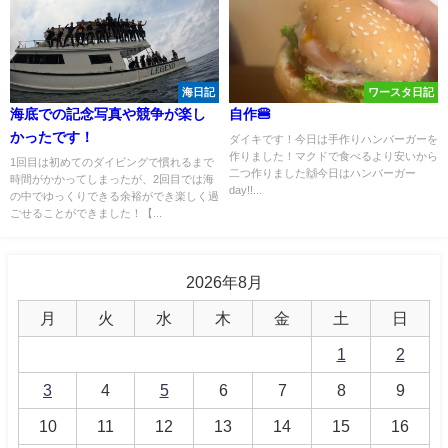
海日記
ワースタ日記
海底での記念写真や競争が楽し
自作🍔
かったです！
ダイキです！今日は手作りハンバーガーを
作りました！マクドで食べるより安いから
1回目は初めてのダイビングで慣れるまで
二つ作りました🙌今日はハンバーガー
時間がかかってしまったが、2回目では海
day!!...
の中でゆっくりできる余裕ができ楽しく過
ごせることができました！【...
2026年8月
月
火
水
木
金
土
日
1
2
3
4
5
6
7
8
9
10
11
12
13
14
15
16