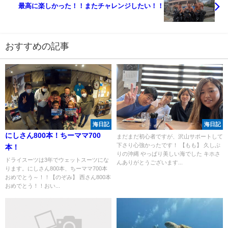
最高に楽しかった！！またチャレンジしたい！！
おすすめの記事
海日記
海日記
にしさん800本！ちーママ700
まだまだ初心者ですが、沢山サポートして
下さり心強かったです！ 【もも】 久しぶ
本！
りの沖縄 やっぱり美しい海でした キホさ
ドライスーツは3年でウェットスーツにな
んありがとうございます...
ります。にしさん800本、ちーママ700本
おめでとう～！！【のぞみ】 西さん800本
おめでとう！！おい...