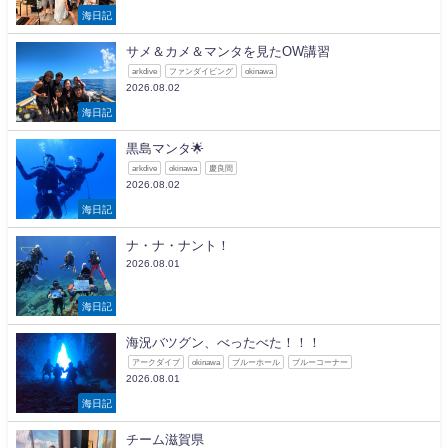
海日記
サメ＆カメ＆マンタを見たOW講習
arkdive
ファンダイビング
okinawa
2026.08.02
海日記
黒島マンタ🌟
arkdive
okinawa
慶良間
2026.08.02
海日記
ナ・ナ・ナント！
2026.08.01
海日記
海況バツグン、べったべた！！！
アークダイブ
okinawa
ブルーホール
ブルーコーナー
2026.08.01
海日記
チーム滋賀県