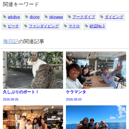
関連キーワード
arkdive
diving
okinawa
アークダイブ
ダイビング
ビーチ
ファンダイビング
マクロ
砂辺No.1
海日記
の関連記事
久しぶりのボート！
ケラマンタ
2026.08.05
2026.08.03