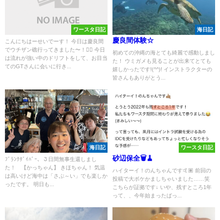
ワースタ日記
海日記
慶良間体験☆
こんにちはーせいでーす！ 今日は慶良間
でウチザン礁行ってきました〜！👍🏿 今日
初めての沖縄の海とても綺麗で感動しまし
は流れが強い中のドリフトをして、お目当
た！ ウミガメも見ることが出来てとても
てのGTさんに会いに行き...
嬉しかったです!(^^)! インストラクターの
皆さんもありがとう...
海日記
ワースタ日記
砂辺保全🗑️🧹
ﾌﾞﾗﾝｸﾀﾞｲﾊﾞｰ、３日間無事生還しまし
た！ 【かっちゃん】 きほちゃん！ 気温
ハイターイ！のんちゃんです🤙🏽 前回の
は高いけど海中は「さぶ～い」でも楽しか
投稿で大ボケかましちゃいました……笑
ったです。 明日も...
こちらが証拠です↓ いや、残すところ1年
って、、今年始まったばっ...