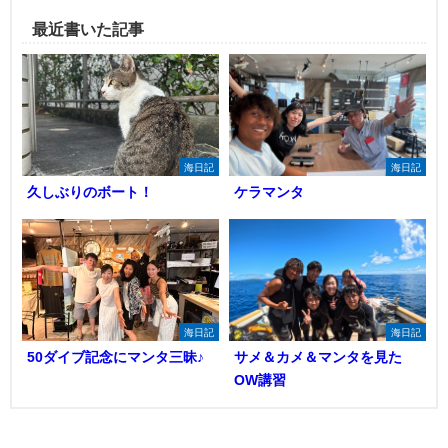
最近書いた記事
海日記
海日記
久しぶりのボート！
ケラマンタ
海日記
海日記
50ダイブ記念にマンタ三昧♪
サメ＆カメ＆マンタを見た
OW講習