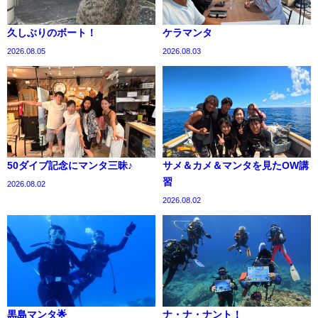
久しぶりのボート！
ケラマンタ
2026.08.05
2026.08.03
50ダイブ記念にマンタ三昧♪
サメ＆カメ＆マンタを見たOW講
習
2026.08.02
2026.08.02
黒島マンタ🌟
ナ・ナ・ナント！