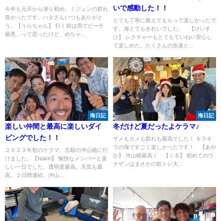
いで感動した！！
今年も元旦から潜り初め。ミジュンの群れ
良かったです。ハタさんいつもありがと
とても丁寧に教えてもらって楽しかったで
う。【うらちゃん】 行く前は雨でビーチ
す。海とてもきれいでした。 【けいす
最悪…って思ったけど、めちゃ...
け】 レクチャーもとてもていねい安心し
て楽しめた。たくさんの魚達と...
海日記
海日記
楽しい仲間と最高に楽しいダイ
冬だけど夏だったよケラマ♪
ビングでした！！
サメもカメも群れも最高でした！ キラキ
ラの海ですごく楽しかったです！ 【あや
２０２３年初のケラマ。念願の沖山礁に行
か】 沖山礁最高！ 【ミネ】 初めてのウ
けました。【Nakiri】 愉快なメンバーと楽
チザンはまさかの筋トレ大...
しい一日でした。透明度最高。天気も最
高。２日間連続、沖山...