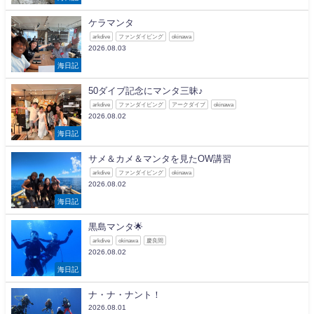
ケラマンタ
arkdive
ファンダイビング
okinawa
2026.08.03
海日記
50ダイブ記念にマンタ三昧♪
arkdive
ファンダイビング
アークダイブ
okinawa
2026.08.02
海日記
サメ＆カメ＆マンタを見たOW講習
arkdive
ファンダイビング
okinawa
2026.08.02
海日記
黒島マンタ🌟
arkdive
okinawa
慶良間
2026.08.02
海日記
ナ・ナ・ナント！
2026.08.01