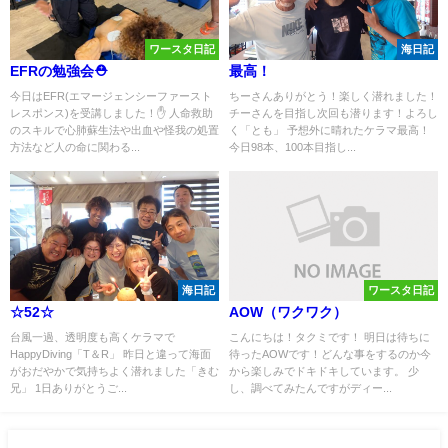
ワースタ日記
海日記
EFRの勉強会⛑️
最高！
今日はEFR(エマージェンシーファースト
ちーさんありがとう！楽しく潜れました！
レスポンス)を受講しました！✋ 人命救助
チーさんを目指し次回も潜ります！よろし
のスキルで心肺蘇生法や出血や怪我の処置
く「とも」 予想外に晴れたケラマ最高！
方法など人の命に関わる...
今日98本、100本目指し...
海日記
ワースタ日記
☆52☆
AOW（ワクワク）
台風一過、透明度も高くケラマで
こんにちは！タクミです！ 明日は待ちに
HappyDiving「T＆R」 昨日と違って海面
待ったAOWです！どんな事をするのか今
がおだやかで気持ちよく潜れました「きむ
から楽しみでドキドキしています。 少
兄」 1日ありがとうご...
し、調べてみたんですがディー...