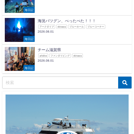
海日記
海況バツグン、べったべた！！！
アークダイブ
okinawa
ブルーホール
ブルーコーナー
2026.08.01
海日記
チーム滋賀県
arkdive
ファンダイビング
okinawa
2026.08.01
海日記