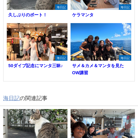
海日記
海日記
久しぶりのボート！
ケラマンタ
海日記
海日記
50ダイブ記念にマンタ三昧♪
サメ＆カメ＆マンタを見た
OW講習
海日記
の関連記事