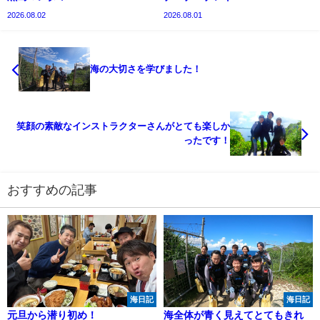
2026.08.02
2026.08.01
海の大切さを学びました！
笑顔の素敵なインストラクターさんがとても楽しか
ったです！
おすすめの記事
海日記
海日記
元旦から潜り初め！
海全体が青く見えてとてもきれ