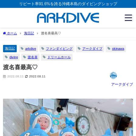
リピート率91.6%を誇る沖縄本島のダイビングショップ
ホーム
海日記
渡名喜最高♡
海日記
arkdive
ファンダイビング
アークダイブ
okinawa
diving
渡名喜
ドリームホール
渡名喜最高♡
2022.08.11
2022.08.11
アークダイブ