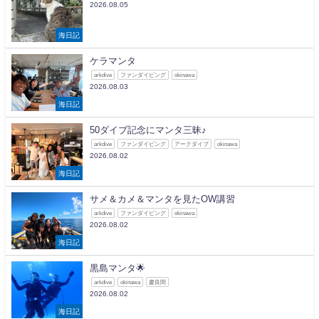
2026.08.05
海日記
ケラマンタ
arkdive
ファンダイビング
okinawa
2026.08.03
海日記
50ダイブ記念にマンタ三昧♪
arkdive
ファンダイビング
アークダイブ
okinawa
2026.08.02
海日記
サメ＆カメ＆マンタを見たOW講習
arkdive
ファンダイビング
okinawa
2026.08.02
海日記
黒島マンタ🌟
arkdive
okinawa
慶良間
2026.08.02
海日記