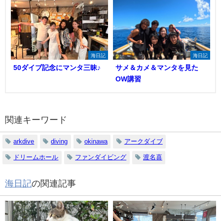
海日記
海日記
50ダイブ記念にマンタ三昧♪
サメ＆カメ＆マンタを見た
OW講習
関連キーワード
arkdive
diving
okinawa
アークダイブ
ドリームホール
ファンダイビング
渡名喜
海日記
の関連記事