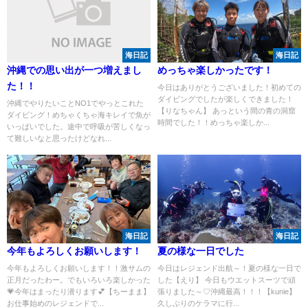
海日記
海日記
沖縄での思い出が一つ増えまし
めっちゃ楽しかったです！
た！！
今日はありがとうございました！初めての
ダイビングでしたが楽しくできました！
沖縄でやりたいことNO1でやっとこれた
【りなちゃん】 あっという間の青の洞窟
ダイビング！めちゃくちゃ海キレイで魚が
時間でした！！めっちゃ楽しか...
いっぱいでした。途中で呼吸が苦しくなっ
て難しいなと思ったけどなれ...
海日記
海日記
今年もよろしくお願いします！
夏の様な一日でした
今年もよろしくお願いします！！激サムの
今日はレジェンド出航～！夏の様な一日で
正月だったわー。でもいろいろ楽しかった
した【えり】 今日もウエットスーツで頑
💗今年はまったり潜ります💕【ちーまま】
張りました～♡沖縄最高！！！【kunie】
お仕事始めのレジェンドで...
久しぶりのケラマに行...