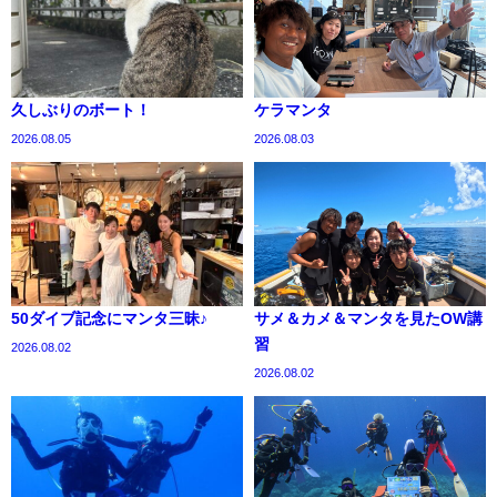
久しぶりのボート！
ケラマンタ
2026.08.05
2026.08.03
50ダイブ記念にマンタ三昧♪
サメ＆カメ＆マンタを見たOW講
習
2026.08.02
2026.08.02