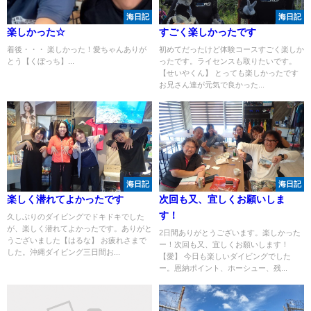
海日記
海日記
楽しかった☆
すごく楽しかったです
着後・・・ 楽しかった！愛ちゃんありが
初めてだったけど体験コースすごく楽しか
とう【くぼっち】...
ったです。ライセンスも取りたいです。
【せいやくん】 とっても楽しかったです
お兄さん達が元気で良かった...
海日記
海日記
楽しく潜れてよかったです
次回も又、宜しくお願いしま
す！
久しぶりのダイビングでドキドキでした
が、楽しく潜れてよかったです。ありがと
2日間ありがとうございます。楽しかった
うございました【はるな】 お疲れさまで
ー！次回も又、宜しくお願いします！
した。沖縄ダイビング三日間お...
【愛】 今日も楽しいダイビングでした
ー。恩納ポイント、ホーシュー、残...