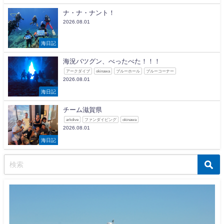
ナ・ナ・ナント！
2026.08.01
海日記
海況バツグン、べったべた！！！
アークダイブ
okinawa
ブルーホール
ブルーコーナー
2026.08.01
海日記
チーム滋賀県
arkdive
ファンダイビング
okinawa
2026.08.01
海日記