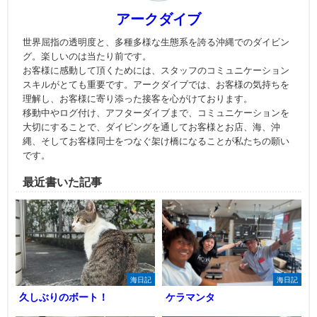
アークダイブ
世界屈指の透明度と、多種多様な生態系を誇る沖縄でのダイビン
グ。楽しいのは当たり前です。
お客様に感動して頂くためには、スタッフのコミュニケーション
スキルがとても重要です。アークダイブでは、お客様の気持ちを
理解し、お客様に寄り添った接客を心がけております。
移動中やログ付け、アフターダイブまで、コミュニケーションを
大切にすることで、ダイビングを通してお客様とお店、海、沖
縄、そしてお客様同士をつなぐ架け橋になることが私たちの願い
です。
最近書いた記事
海日記
海日記
久しぶりのボート！
ケラマンタ