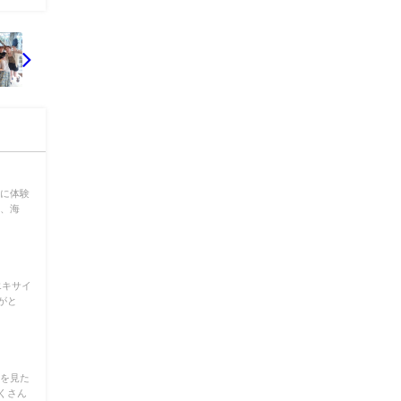
島に体験
魚、海
エキサイ
がと
油を見た
くさん