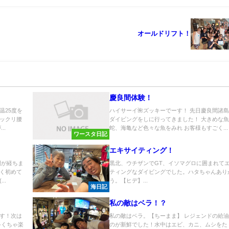
！
オールドリフト！
慶良間体験！
温25度を
ハイサーイ🌺ズッキーでーす！ 先日慶良間諸
ックリ腰
ダイビングをしに行ってきました！ 大きめな
..
蛇、海亀など色々な魚をみれ お客様もすごく...
ワースタ日記
エキサイティング！
間が経ちま
黒北、ウチザンでGT、イソマグロに囲まれて
く初めて
ティングなダイビングでした。ハタちゃんあり
..
う。【ヒデ】...
海日記
私の敵はベラ！？
す！次は
私の敵はベラ。【ちーまま】 レジェンドの給
ゃくちゃ楽
のが新鮮でした！水中はエビ、カニ、ムシをた