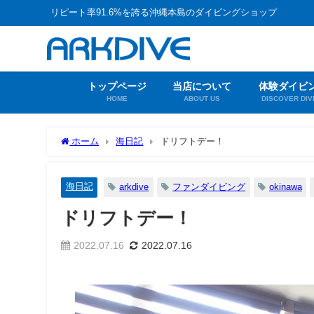
リピート率91.6%を誇る沖縄本島のダイビングショップ
トップページ
当店について
体験ダイビ
HOME
ABOUT US
DISCOVER DIV
ホーム
海日記
ドリフトデー！
海日記
arkdive
ファンダイビング
okinawa
ドリフトデー！
2022.07.16
2022.07.16