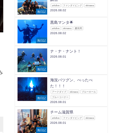
arkdive
ファンダイビング
okinawa
2026.08.02
海日記
黒島マンタ🌟
arkdive
okinawa
慶良間
2026.08.02
海日記
ナ・ナ・ナント！
2026.08.01
海日記
み
海況バツグン、べったべ
た！！！
アークダイブ
okinawa
ブルーホール
ブルーコーナー
海日記
2026.08.01
チーム滋賀県
arkdive
ファンダイビング
okinawa
2026.08.01
海日記