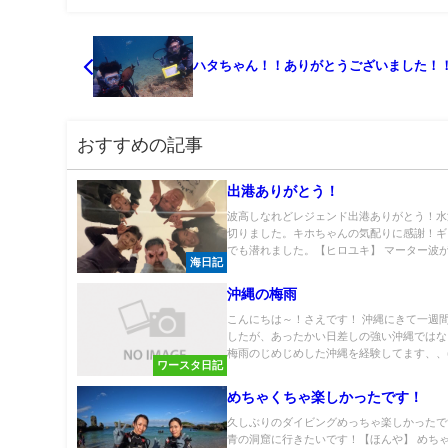
ハタちゃん！！ありがとうございました！
おすすめの記事
出港ありがとう！
波高しなれどレジェンド出港ありがとう！水
切りました。キホちゃんの気配りに感謝！ギ
でも潜れました。【ヒロユキ】 マーター波が.
海日記
沖縄の梅雨
こんにちは～！さえです！ 沖縄にきて一週
したが、あったかい日差しの強い沖縄ではな
梅雨のじめじめした沖縄を経験してます、、(.
ワースタ日記
めちゃくちゃ楽しかったです！
久しぶりのダイビングめっちゃ楽しかったで
青の洞窟に行きたいです！【ほんや】 めち