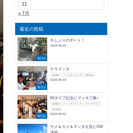
31
« 7月
最近の投稿
久しぶりのボート！
2026.08.05
海日記
ケラマンタ
arkdive
ファンダイビング
okinawa
2026.08.03
海日記
50ダイブ記念にマンタ三昧♪
arkdive
ファンダイビング
アークダイブ
okinawa
2026.08.02
海日記
サメ＆カメ＆マンタを見たOW
講習