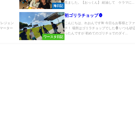
見ました。【おっくん】 給油して ケラマに...
海日記
初ゴリラチョップ🦍
だレジェン
こんにちは、れおんです🌺 今日もお客様とフ
マーター
チ！ 場所はゴリラチョップでした🦍 いつも砂
.
ったんですが 初めてのゴリチョでのダイ...
ワースタ日記