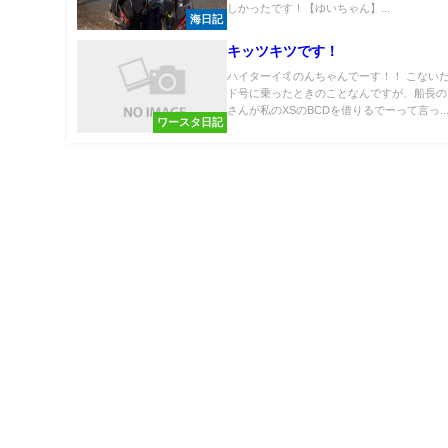
しかったです！【ゆいちゃん】...
海日記
キッツキツです！
ハイターイ🤙のんちゃんでーす！！ こない
ド号に乗ったときのことなんですが、船長の
さんが私のXSのBCDを借りるでーって言っ..
ワースタ日記