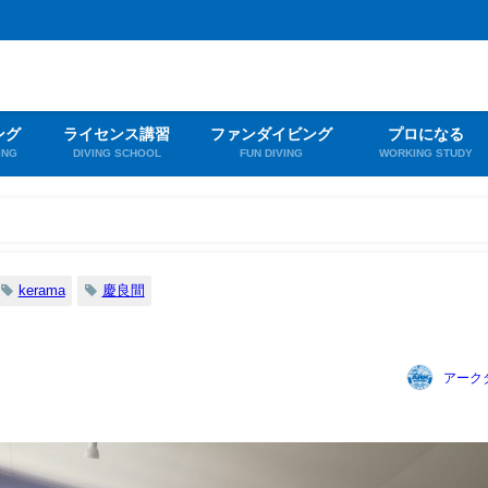
ング
ライセンス講習
ファンダイビング
プロになる
ING
DIVING SCHOOL
FUN DIVING
WORKING STUDY
kerama
慶良間
アーク