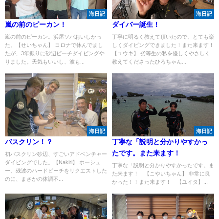
海日記
海日記
嵐の前のピーカン！
ダイバー誕生！
嵐の前のピーカン。浜屋ソバおいしかっ
丁寧に明るく教えて頂いたので、とても楽
た。【せいちゃん】 コロナで休んでまし
しくダイビングできました！また来ます！
たが、3年振りに砂辺ビーチダイビングや
【ユウキ】 劣等生の私を優しくやさしく
りました。天気もいいし、波も...
教えてくださったひろちゃん...
海日記
海日記
バスクリン！？
丁寧な「説明と分かりやすかっ
たです。また来ます！
初バスクリン砂辺、すごいアドベンチャー
ダイビングでした。【Nakiri】 ホーシュ
丁寧な「説明と分かりやすかったです。ま
ー、残波のハードビーチをリクエストした
た来ます！ 【こやいちゃん】 非常に良
のに、まさかの体調不...
かった！！また来ます！ 【ユイタ】...