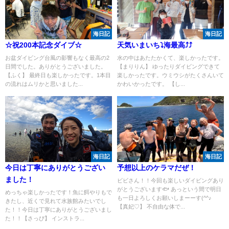
海日記
海日記
☆祝200本記念ダイブ☆
天気いまいち⤵海最高⤴⤴
お盆ダイビング台風の影響もなく最高の2
水の中はあたたかくて、楽しかったです。
日間でした。ありがとうございました。
【まりりん】 ゆったりダイビングできて
【ふく】 最終日も楽しかったです。1本目
楽しかったです。ウミウシがたくさんいて
の流れはムリかと思いました...
かわいかったです。 【し...
海日記
海日記
今日は丁寧にありがとうござい
予想以上のケラマだぜ！
ました！
ビビさん！！今回も楽しいダイビングあり
がとうございます🐟 あっという間で明日
めっちゃ楽しかったです！魚に餌やりもで
も一日よろしくお願いしまーーす(^^♪
きたし、近くで見れて水族館みたいでし
【真妃♡】 不自由な体で...
た！！今日は丁寧にありがとうございまし
た！！【さっぴ】 インストラ...