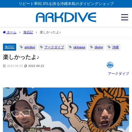
リピート率91.6%を誇る沖縄本島のダイビングショップ
ホーム
海日記
楽しかったよ♪
海日記
arkdive
アークダイブ
okinawa
diving
沖縄
楽しかったよ♪
2022.06.22
2022.06.22
アークダイブ