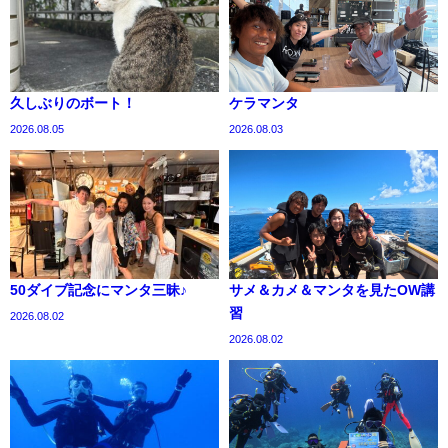
久しぶりのボート！
ケラマンタ
2026.08.05
2026.08.03
50ダイブ記念にマンタ三昧♪
サメ＆カメ＆マンタを見たOW講
習
2026.08.02
2026.08.02