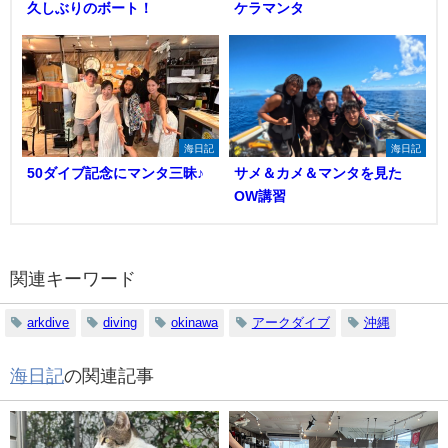
久しぶりのボート！
ケラマンタ
海日記
海日記
50ダイブ記念にマンタ三昧♪
サメ＆カメ＆マンタを見た
OW講習
関連キーワード
arkdive
diving
okinawa
アークダイブ
沖縄
海日記
の関連記事