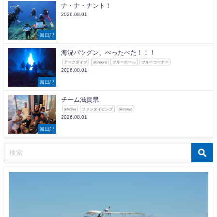
ナ・ナ・ナント！
2026.08.01
海日記
海況バツグン、べったべた！！！
アークダイブ
okinawa
ブルーホール
ブルーコーナー
2026.08.01
海日記
チーム滋賀県
arkdive
ファンダイビング
okinawa
2026.08.01
海日記