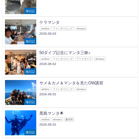
海日記
ケラマンタ
arkdive
ファンダイビング
okinawa
2026.08.03
海日記
50ダイブ記念にマンタ三昧♪
arkdive
ファンダイビング
アークダイブ
okinawa
2026.08.02
海日記
サメ＆カメ＆マンタを見たOW講習
arkdive
ファンダイビング
okinawa
2026.08.02
海日記
黒島マンタ🌟
arkdive
okinawa
慶良間
2026.08.02
海日記