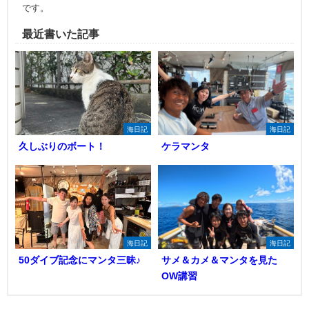
です。
最近書いた記事
海日記
海日記
久しぶりのボート！
ケラマンタ
海日記
海日記
50ダイブ記念にマンタ三昧♪
サメ＆カメ＆マンタを見た
OW講習