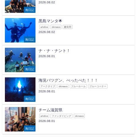
2026.08.02
海日記
黒島マンタ🌟
arkdive
okinawa
慶良間
2026.08.02
海日記
ナ・ナ・ナント！
2026.08.01
海日記
海況バツグン、べったべた！！！
アークダイブ
okinawa
ブルーホール
ブルーコーナー
2026.08.01
海日記
チーム滋賀県
arkdive
ファンダイビング
okinawa
2026.08.01
海日記