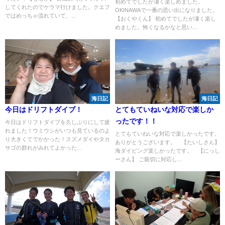
初めてでしたが凄く楽しめました。
してくれたのでケラマ行けました。クエフ
OKINAWAで一番の思い出になりました。
ではめっちゃ流れていて、...
【おくやくん】 初めてでしたが凄く楽し
めました。怖くなるかなと思い...
海日記
海日記
今日はドリフトダイブ！
とてもていねいな対応で楽しか
ったです！！
今日はドリフトダイブを久しぶりにして疲
れました！ウミウシがいつも見ているのよ
とてもていねいな対応で楽しかったです。
り大きくてでかかった！スズメダイやタカ
ありがとうございます。 【たいしさん】
サゴの群れがみれてよかった...
海ダイビング楽しかったです。 【にっし
ーさん】 ご親切に対応し...