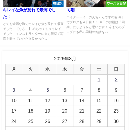
海日記
ワースタ日記
キレイな魚が見れて最高でし
同期
た！
ハイターーイ！のんちゃんです🤙🏽 今日
でブログも４日目！！ 今日のお題は「同
とても綺麗な海でキレイな魚が見れて最高
期」にしようかと思います！ 今までのブ
でした！【りさこ】 めちゃくちゃキレイ
ログにも私の同期のお話をい...
でした！インストラクターの方も親切で写
真を撮っていただき良かった...
2026年8月
月
火
水
木
金
土
日
1
2
3
4
5
6
7
8
9
10
11
12
13
14
15
16
17
18
19
20
21
22
23
24
25
26
27
28
29
30