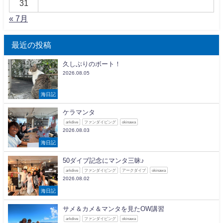
31
« 7月
最近の投稿
久しぶりのボート！
2026.08.05
海日記
ケラマンタ
arkdive
ファンダイビング
okinawa
2026.08.03
海日記
50ダイブ記念にマンタ三昧♪
arkdive
ファンダイビング
アークダイブ
okinawa
2026.08.02
海日記
サメ＆カメ＆マンタを見たOW講習
arkdive
ファンダイビング
okinawa