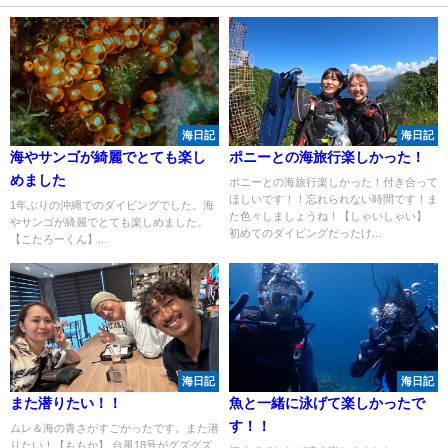
海日記
海日記
海やサンゴが綺麗でとても楽し
ポニーとの海旅行楽しかった！
めました
ポニーとの海旅行楽しかった！付き合って
ほしいです！！忘れられない時間です！ま
1年ぶりの沖縄でのダイビングでした。海
た色々しましょうね！【しゃいしゃい】
やサンゴが綺麗でとても楽しめました。
初めてのダイビングだったけ...
【こたろーくん】...
海日記
海日記
また潜りたい！！
魚と一緒に泳げて楽しかったで
す！！
ムレ＆海の青さがすごかったです。また潜
りたい！【ももか】 台風18号がグズグズ