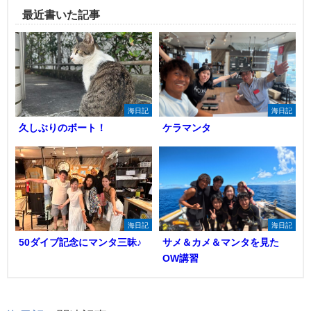
最近書いた記事
海日記
海日記
久しぶりのボート！
ケラマンタ
海日記
海日記
50ダイブ記念にマンタ三昧♪
サメ＆カメ＆マンタを見た
OW講習