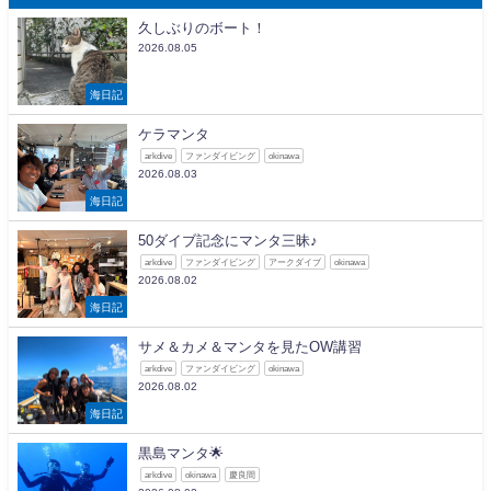
久しぶりのボート！
2026.08.05
海日記
ケラマンタ
arkdive
ファンダイビング
okinawa
2026.08.03
海日記
50ダイブ記念にマンタ三昧♪
arkdive
ファンダイビング
アークダイブ
okinawa
2026.08.02
海日記
サメ＆カメ＆マンタを見たOW講習
arkdive
ファンダイビング
okinawa
2026.08.02
海日記
黒島マンタ🌟
arkdive
okinawa
慶良間