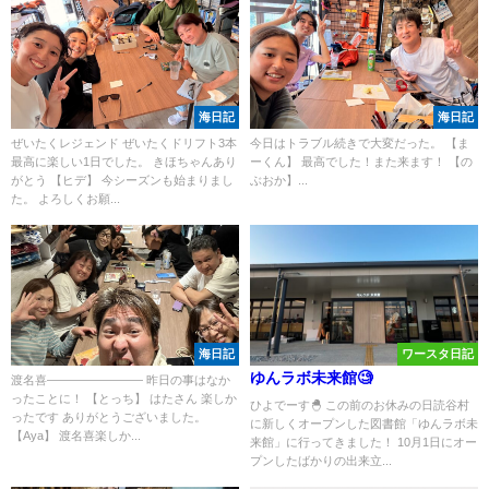
海日記
海日記
ぜいたくレジェンド ぜいたくドリフト3本
今日はトラブル続きで大変だった。 【ま
最高に楽しい1日でした。 きほちゃんあり
ーくん】 最高でした！また来ます！ 【の
がとう 【ヒデ】 今シーズンも始まりまし
ぶおか】...
た。 よろしくお願...
海日記
ワースタ日記
ゆんラボ未来館🧐
渡名喜―――――――― 昨日の事はなか
ったことに！ 【とっち】 はたさん 楽しか
ひよでーす🐣 この前のお休みの日読谷村
ったです ありがとうございました。
に新しくオープンした図書館「ゆんラボ未
【Aya】 渡名喜楽しか...
来館」に行ってきました！ 10月1日にオー
プンしたばかりの出来立...