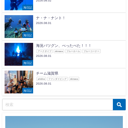
2026.08.02
海日記
ナ・ナ・ナント！
2026.08.01
海日記
海況バツグン、べったべた！！！
アークダイブ
okinawa
ブルーホール
ブルーコーナー
2026.08.01
海日記
チーム滋賀県
arkdive
ファンダイビング
okinawa
2026.08.01
海日記