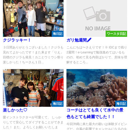
海日記
ワースタ日記
クジラッキー！
ガリ勉週間🖋
３日間ありがとうございました！クジラも
こんにちは〜さえりです！🌞 IDCまで残り
見れてよかったです！また来ます「りえ」
2週間！e-Learningで勉強進めてはいるも
目標のクジラも発見！カニとウミウシ祭り
のの、初めて見る内容ばかりで、意味を理
楽しかった！ちーさん１日...
解するところ...
海日記
海日記
楽しかった♡
コーチはとても良くて水中の景
色もとても綺麗でした！！
愛インストラクターが可愛くて、 しっか
りしてて安心してダイブすることができま
今回沖縄に来た最大の願いは体験ダイビン
した！ また、よろしくお願いいたしま
グだ。台風の影響でキャンセルになるのを