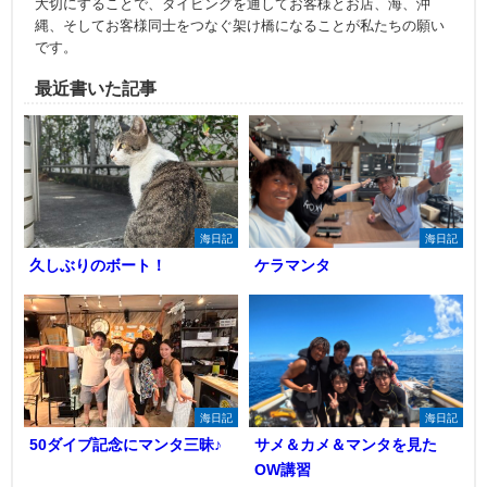
大切にすることで、ダイビングを通してお客様とお店、海、沖
縄、そしてお客様同士をつなぐ架け橋になることが私たちの願い
です。
最近書いた記事
海日記
海日記
久しぶりのボート！
ケラマンタ
海日記
海日記
50ダイブ記念にマンタ三昧♪
サメ＆カメ＆マンタを見た
OW講習