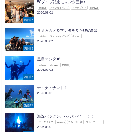
50ダイブ記念にマンタ三昧♪
arkdive
ファンダイビング
アークダイブ
okinawa
2026.08.02
海日記
サメ＆カメ＆マンタを見たOW講習
arkdive
ファンダイビング
okinawa
2026.08.02
海日記
黒島マンタ🌟
arkdive
okinawa
慶良間
2026.08.02
海日記
ナ・ナ・ナント！
2026.08.01
海日記
海況バツグン、べったべた！！！
アークダイブ
okinawa
ブルーホール
ブルーコーナー
2026.08.01