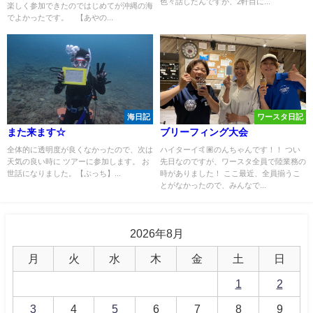
色々話したんですが、2軒目に...
楽しく参加できたのではじめてが沖縄の海
でよかったです。 【あやの...
海日記
ワースタ日記
また来ます☆
ブリーフィング大会
全体的に透明度が良くなかったので、次は
ハイターイ🤙🏽のんちゃんです！！ つい
天気の良い時に ツアーに参加します。 お
先日なのですが、ワースタ全員で陸業務の
世話になりました。【ぶっち】...
時がありました！ ここ最近、全員揃うこ
とがなかったので、みんなで...
2026年8月
月
火
水
木
金
土
日
1
2
3
4
5
6
7
8
9