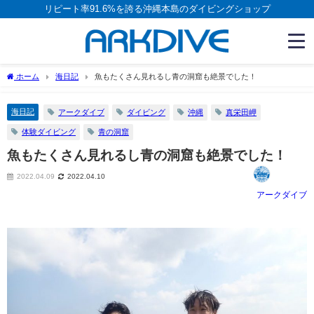
リピート率91.6%を誇る沖縄本島のダイビングショップ
ホーム
海日記
魚もたくさん見れるし青の洞窟も絶景でした！
海日記
アークダイブ
ダイビング
沖縄
真栄田岬
体験ダイビング
青の洞窟
魚もたくさん見れるし青の洞窟も絶景でした！
2022.04.09
2022.04.10
アークダイブ