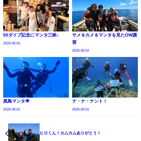
50ダイブ記念にマンタ三昧♪
サメ＆カメ＆マンタを見たOW講
習
2026.08.02
2026.08.02
黒島マンタ🌟
ナ・ナ・ナント！
2026.08.02
2026.08.01
ヒロくん！カムカムありがとう！