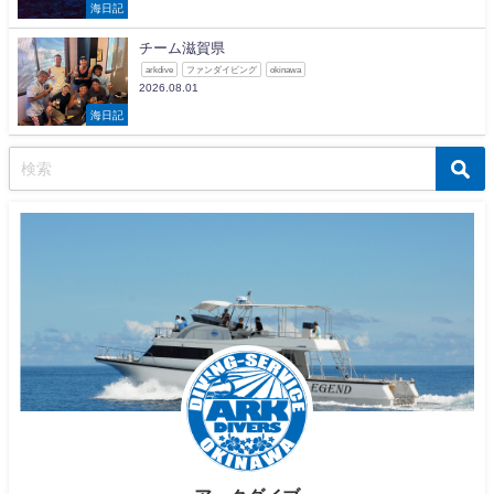
海日記
チーム滋賀県
arkdive
ファンダイビング
okinawa
2026.08.01
海日記