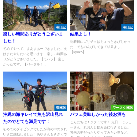
海日記
海日記
楽しい時間ありがとうございま
結果よし！
した！
到着日にゴリチョはちょっときびしかっ
た。でものんびりできて結果よし。
初めてやって、まあまあーできました。次
【kyoko】...
はまたやりたいと思います。楽しい時間あ
りがとうございました。【モハラ】 楽し
かったです。【バーダル！...
海日記
ワースタ日記
沖縄の海キレイで魚も沢山見れ
パフェ美味しかった後お酒も
たのでとても満足です！
こんにちは！タクミです！ 先日、にっし
ーさん、れおんと飲み会に行きました。
初めてのダイビングでしたが海の中のきれ
将来の夢だったりやってみたい事など、
いさに感動しました！あやさんもきさくで