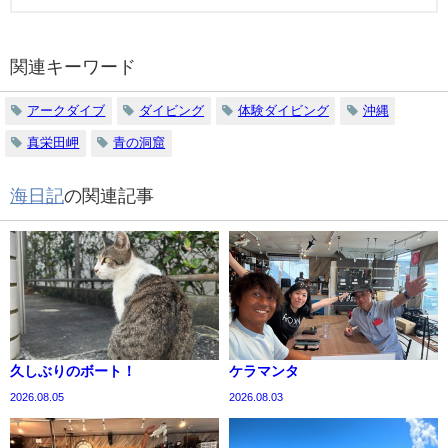
関連キーワード
アークダイブ
ダイビング
体験ダイビング
沖縄
真栄田岬
青の洞窟
海日記
の関連記事
久しぶりのボート！
ケラマンタ
2026.08.05
2026.08.03