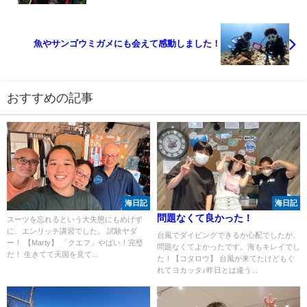
魚やサンゴウミガメにも会えて感動しました！
おすすめの記事
海日記
海日記
問題なくて良かった！
スーツを忘れるという大失態にもめげず
に、エンリッチ講習でした。 試験ヤダ
台風でダイビングできるか心配でしたが、
ー！ 【Marty】 「クエフ」やばい！完璧
問題なくてよかったです。海もキレイでし
だ！ 生きてて天国を見て...
た！【コタロウ】 台風が来てたけどもぐ
れてヨカッタ♪昨日とは違う...