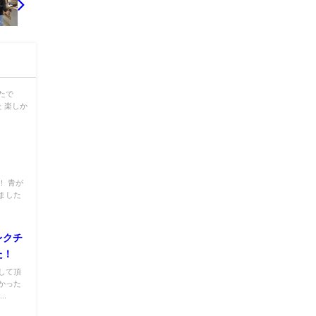
たで
 楽しか
！ 青が
ました
レクチ
た！
して頂
かった
.