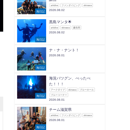
arkdive
ファンダイビング
okinawa
2026.08.02
海日記
黒島マンタ🌟
arkdive
okinawa
慶良間
2026.08.02
海日記
ナ・ナ・ナント！
2026.08.01
海日記
海況バツグン、べったべ
た！！！
アークダイブ
okinawa
ブルーホール
ブルーコーナー
海日記
2026.08.01
チーム滋賀県
arkdive
ファンダイビング
okinawa
2026.08.01
海日記