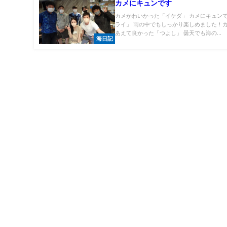
カメにキュンです
カメかわいかった「イケダ」 カメにキュン
ライ」 雨の中でもしっかり楽しめました！カ
あえて良かった「つよし」 曇天でも海の...
海日記