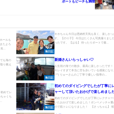
ボートもビーチも満喫
キホちゃん今日は恩納村天気も良く、楽しかっ
す。 【のり子】 今日はたくさん写真撮りました
ホールも
ったです。 【はる】 待ったりボートで最...
またよろ
...
海日記
新婚さんいらっしゃい♡
 でも海の
り足取り教え
人生初の海での散歩、最高に楽しかったです！
キレイすぎて本当に空を歩いている感覚になり
(^^) りゅーさんのご丁寧で優しい指導の...
海日記
初めてのダイビングでしたが丁寧に
ャーして頂いたおかげで楽しめまし
日初めてレ
めちゃくち
初めてのダイビングでしたが丁寧にレクチャー
.
いたおかげで楽しめました！ボンベメッチャ重
ので筋トレになりました！ 【さっちゃん】 初..
海日記