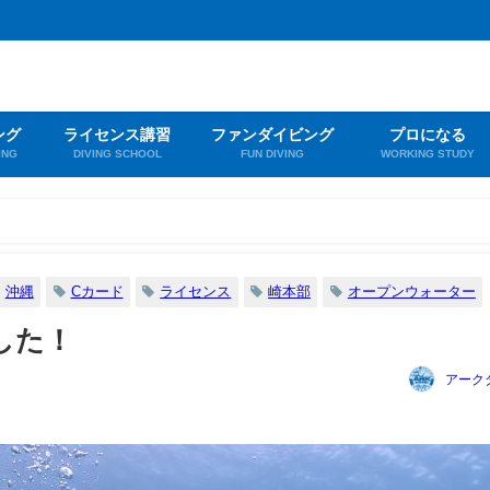
ング
ライセンス講習
ファンダイビング
プロになる
ING
DIVING SCHOOL
FUN DIVING
WORKING STUDY
沖縄
Cカード
ライセンス
崎本部
オープンウォーター
した！
アーク