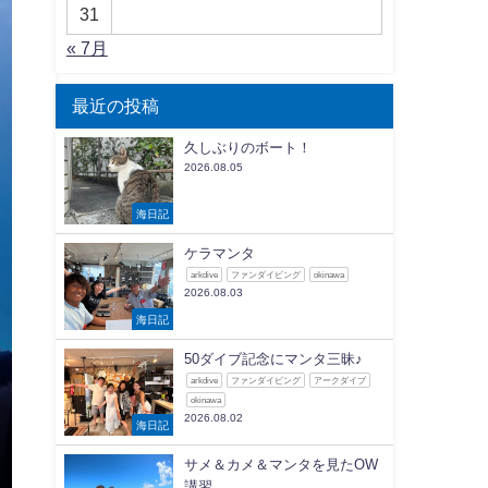
31
« 7月
最近の投稿
久しぶりのボート！
2026.08.05
海日記
ケラマンタ
arkdive
ファンダイビング
okinawa
2026.08.03
海日記
50ダイブ記念にマンタ三昧♪
arkdive
ファンダイビング
アークダイブ
okinawa
2026.08.02
海日記
サメ＆カメ＆マンタを見たOW
講習