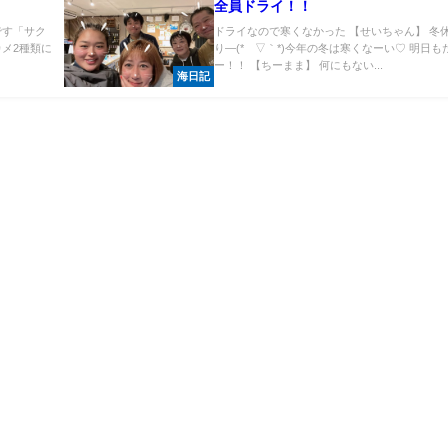
全員ドライ！！
です「サク
ドライなので寒くなかった 【せいちゃん】 冬
メ2種類に
り―(*´▽｀*)今年の冬は寒くなーい♡ 明日も
ー！！ 【ちーまま】 何にもない...
海日記