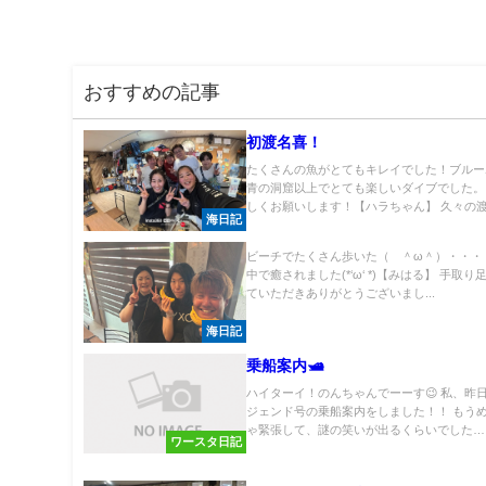
おすすめの記事
初渡名喜！
たくさんの魚がとてもキレイでした！ブルー
青の洞窟以上でとても楽しいダイブでした。
しくお願いします！【ハラちゃん】 久々の渡名
海日記
ビーチでたくさん歩いた（ ＾ω＾）・・・
中で癒されました(*‘ω‘ *)【みはる】 手取
ていただきありがとうございまし...
海日記
乗船案内🛥
ハイターイ！のんちゃんでーーす😉 私、昨
ジェンド号の乗船案内をしました！！ もう
ゃ緊張して、謎の笑いが出るくらいでした…..
ワースタ日記