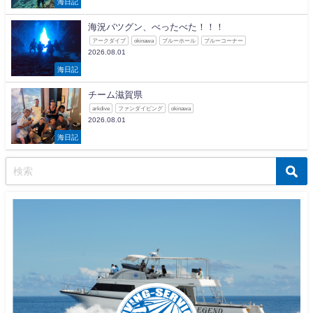
海日記
海況バツグン、べったべた！！！
アークダイブ
okinawa
ブルーホール
ブルーコーナー
2026.08.01
海日記
チーム滋賀県
arkdive
ファンダイビング
okinawa
2026.08.01
海日記