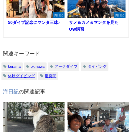
海日記
海日記
50ダイブ記念にマンタ三昧♪
サメ＆カメ＆マンタを見た
OW講習
関連キーワード
kerama
okinawa
アークダイブ
ダイビング
体験ダイビング
慶良間
海日記
の関連記事