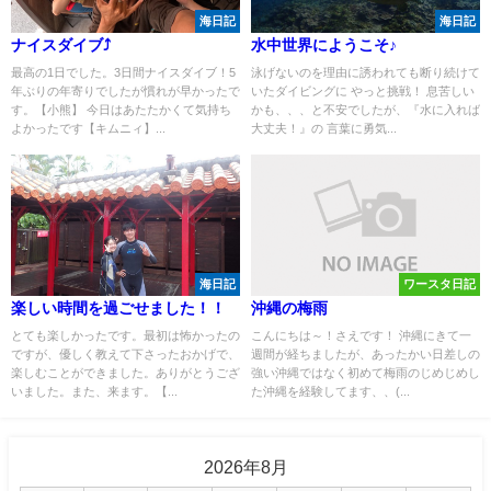
海日記
海日記
ナイスダイブ⤴
水中世界にようこそ♪
最高の1日でした。3日間ナイスダイブ！5
泳げないのを理由に誘われても断り続けて
年ぶりの年寄りでしたが慣れが早かったで
いたダイビングに やっと挑戦！ 息苦しい
す。【小熊】 今日はあたたかくて気持ち
かも、、、と不安でしたが、『水に入れば
よかったです【キムニィ】...
大丈夫！』の 言葉に勇気...
海日記
ワースタ日記
楽しい時間を過ごせました！！
沖縄の梅雨
とても楽しかったです。最初は怖かったの
こんにちは～！さえです！ 沖縄にきて一
ですが、優しく教えて下さったおかげで、
週間が経ちましたが、あったかい日差しの
楽しむことができました。ありがとうござ
強い沖縄ではなく初めて梅雨のじめじめし
いました。また、来ます。【...
た沖縄を経験してます、、(...
2026年8月