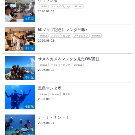
ケラマンタ
arkdive
ファンダイビング
okinawa
2026.08.03
海日記
50ダイブ記念にマンタ三昧♪
arkdive
ファンダイビング
アークダイブ
okinawa
2026.08.02
海日記
サメ＆カメ＆マンタを見たOW講習
arkdive
ファンダイビング
okinawa
2026.08.02
海日記
黒島マンタ🌟
arkdive
okinawa
慶良間
2026.08.02
海日記
ナ・ナ・ナント！
2026.08.01