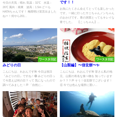
です！！
今日の天気：晴れ 気温：32℃ 水温：
26℃ 風向：南東 波高：1.5m どーも
お魚にたくさん会えてとっても楽しかった
HATAちゃんです！ 梅雨明け宣言出ました
です。一緒に行ったサニちゃんノンちゃん
ねー！何やら201...
のおかげです。青の洞窟とってもキレイな
青でした。 【こっちゃん】...
ワースタ日記
ワースタ日記
みどりの日
【山梨編】〜信玄餅〜✨
こんにちは、れおんです🌺 今日は祝日
こんにちは、れおんです🌺 皆さん私の地
『みどりの日』ですね！🟢 みどりの日っ
元、山梨の有名な食べ物を 知っています
て今思えば何の日？って 気になったので
か？？？💭 そう！信玄餅でございます！
調べてみました！💭 「自然に...
👏 今では色んな場所に置い...