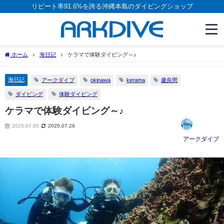
リピート率91.6%を誇る沖縄本島のダイビングショップ
ホーム
海日記
ケラマで体験ダイビング～♪
海日記
アークダイブ
okinawa
kerama
慶良間
ダイビング
体験ダイビング
ケラマで体験ダイビング～♪
2025.07.26
2025.07.26
アークダイブ