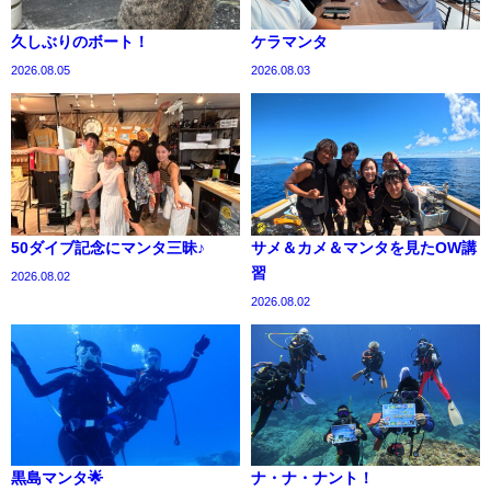
久しぶりのボート！
ケラマンタ
2026.08.05
2026.08.03
50ダイブ記念にマンタ三昧♪
サメ＆カメ＆マンタを見たOW講
習
2026.08.02
2026.08.02
黒島マンタ🌟
ナ・ナ・ナント！