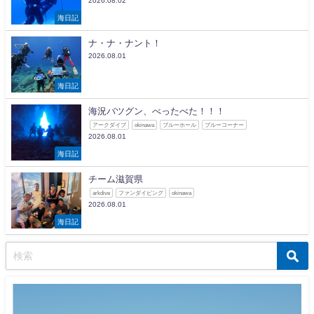
2026.08.02
海日記
ナ・ナ・ナント！
2026.08.01
海日記
海況バツグン、べったべた！！！
アークダイブ
okinawa
ブルーホール
ブルーコーナー
2026.08.01
海日記
チーム滋賀県
arkdive
ファンダイビング
okinawa
2026.08.01
海日記