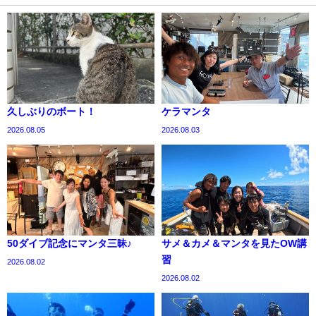
久しぶりのボート！
ケラマンタ
2026.08.05
2026.08.03
50ダイブ記念にマンタ三昧♪
サメ＆カメ＆マンタを見たOW講
習
2026.08.02
2026.08.02