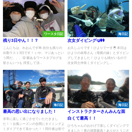
ワースタ日記
海日記
残り3日やん！！？
次女ダイビング🤿👭
こんにちは、れおんです🌺 自分も残りの
お久しぶりです！ひよりでーす🐣 本日は
出勤ラスト3日です！ いや、マジあっとい
ひよりの叔母さん（母親の妹）とダイビン
う間だ、、、😲 癖あるワースタブログを
グしてきました！ ひよりも姉がいるので
皆さんいつも 拝見して頂...
次女同士仲良くダイビングし...
海日記
海日記
最高の思い出になりました！
インストラクターさんみんな面
白くて最高！！
非常に楽しく過ごさせていただきまし
た！！台風シーズンの合間にタイミングよ
ひろちゃんのおかげで楽しくダイビングで
くダイブできて良かった！！同行者は初で
きました！青の洞窟最高！ありがとうござ