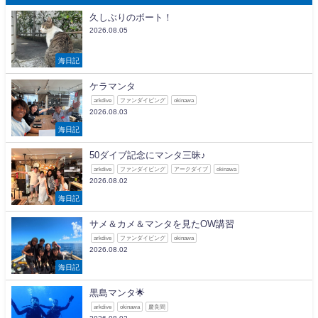
久しぶりのボート！
2026.08.05
海日記
ケラマンタ
arkdive
ファンダイビング
okinawa
2026.08.03
海日記
50ダイブ記念にマンタ三昧♪
arkdive
ファンダイビング
アークダイブ
okinawa
2026.08.02
海日記
サメ＆カメ＆マンタを見たOW講習
arkdive
ファンダイビング
okinawa
2026.08.02
海日記
黒島マンタ🌟
arkdive
okinawa
慶良間