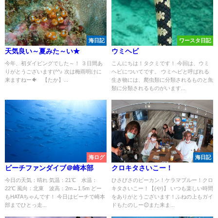
海日記
ワースタ日記
天気良い～夏みた～い★
ウミヘビ
今年、初ダイビングでした～！ ３日間あ
こんにちは！タクミです！ 今回は、ウミ
りがとうございます(^^♪ 次は梅雨明けに
ヘビについてです。 ウミヘビと呼ばれる
来ますねー🐠 【たか】...
生き物には、爬虫類に分類されるものと魚
類に分類されるものがいます...
海ログ
海日記
ビーチファンダイブ＠崎本部
クロキタさいこー！
今日の天気：晴れ 気温：21℃ 水温：
ひさびさのピーカン！ケラマブルー！クロ
22℃ 風向：北東 波高：2m→1.5m どー
キタさいこー！【(や)】 いつも楽しい時間
もHATAちゃんです！ 今日はビーチで崎本
をありがとうございます！ふねの上もガイ
部までひとっ走...
ドもたのしー😊また来ま...