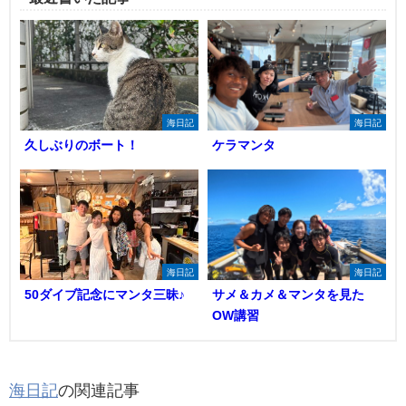
海日記
海日記
久しぶりのボート！
ケラマンタ
海日記
海日記
50ダイブ記念にマンタ三昧♪
サメ＆カメ＆マンタを見た
OW講習
海日記
の関連記事