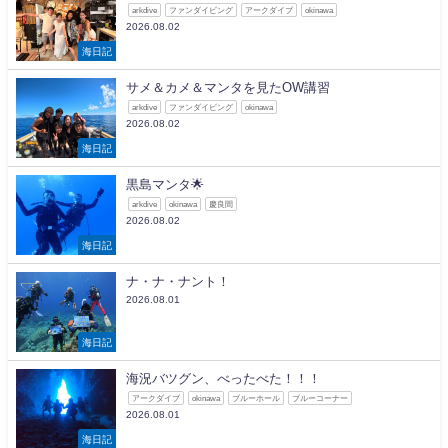
arkdive
ファンダイビング
アークダイブ
okinawa
2026.08.02
海日記
サメ＆カメ＆マンタを見たOW講習
arkdive
ファンダイビング
okinawa
2026.08.02
海日記
黒島マンタ🌟
arkdive
okinawa
慶良間
2026.08.02
海日記
ナ・ナ・ナント！
2026.08.01
海日記
海況バツグン、べったべた！！！
アークダイブ
okinawa
ブルーホール
ブルーコーナー
2026.08.01
海日記