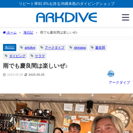
リピート率91.6%を誇る沖縄本島のダイビングショップ
ホーム
海日記
雨でも慶良間は楽しいぜ♪
海日記
arkdive
アークダイブ
okinawa
慶良間
ダイビング
ケラマ
雨でも慶良間は楽しいぜ♪
2025.05.05
2025.05.05
アークダイブ