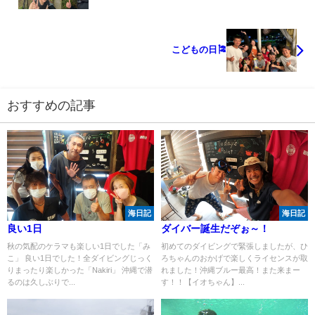
こどもの日🎏
おすすめの記事
海日記
海日記
良い1日
ダイバー誕生だぞぉ～！
秋の気配のケラマも楽しい1日でした「み
初めてのダイビングで緊張しましたが、ひ
こ」 良い1日でした！全ダイビングじっく
ろちゃんのおかげで楽しくライセンスが取
りまったり楽しかった「Nakiri」 沖縄で潜
れました！沖縄ブルー最高！また来まー
るのは久しぶりで...
す！！【イオちゃん】...