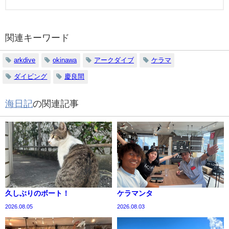
関連キーワード
arkdive
okinawa
アークダイブ
ケラマ
ダイビング
慶良間
海日記
の関連記事
久しぶりのボート！
ケラマンタ
2026.08.05
2026.08.03