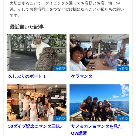
大切にすることで、ダイビングを通してお客様とお店、海、沖
縄、そしてお客様同士をつなぐ架け橋になることが私たちの願い
です。
最近書いた記事
海日記
海日記
久しぶりのボート！
ケラマンタ
海日記
海日記
50ダイブ記念にマンタ三昧♪
サメ＆カメ＆マンタを見た
OW講習