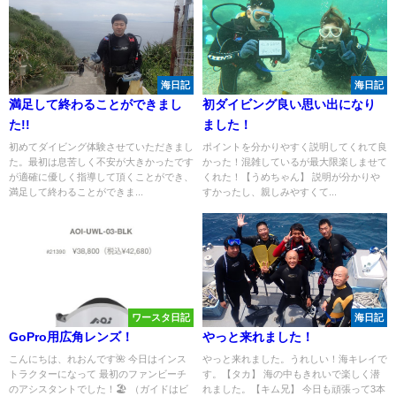
海日記
海日記
満足して終わることができまし
初ダイビング良い思い出になり
た!!
ました！
初めてダイビング体験させていただきまし
ポイントを分かりやすく説明してくれて良
た。最初は息苦しく不安が大きかったです
かった！混雑しているが最大限楽しませて
が適確に優しく指導して頂くことができ、
くれた！【うめちゃん】 説明が分かりや
満足して終わることができま...
すかったし、親しみやすくて...
ワースタ日記
海日記
GoPro用広角レンズ！
やっと来れました！
こんにちは、れおんです🌺 今日はインス
やっと来れました。うれしい！海キレイで
トラクターになって 最初のファンビーチ
す。【タカ】 海の中もきれいで楽しく潜
のアシスタントでした！🏖️ （ガイドはビ
れました。【キム兄】 今日も頑張って3本