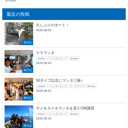
最近の投稿
久しぶりのボート！
2026.08.05
海日記
ケラマンタ
arkdive
ファンダイビング
okinawa
2026.08.03
海日記
50ダイブ記念にマンタ三昧♪
arkdive
ファンダイビング
アークダイブ
okinawa
2026.08.02
海日記
サメ＆カメ＆マンタを見たOW講習
arkdive
ファンダイビング
okinawa
2026.08.02
海日記