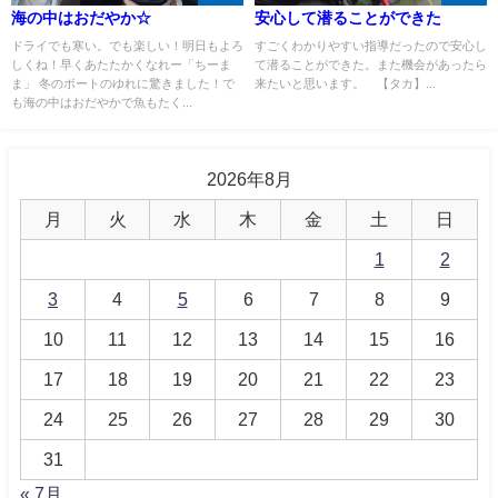
海の中はおだやか☆
安心して潜ることができた
ドライでも寒い。でも楽しい！明日もよろ
すごくわかりやすい指導だったので安心し
しくね！早くあたたかくなれー「ちーま
て潜ることができた。また機会があったら
ま」 冬のボートのゆれに驚きました！で
来たいと思います。 【タカ】...
も海の中はおだやかで魚もたく...
2026年8月
月
火
水
木
金
土
日
1
2
3
4
5
6
7
8
9
10
11
12
13
14
15
16
17
18
19
20
21
22
23
24
25
26
27
28
29
30
31
« 7月