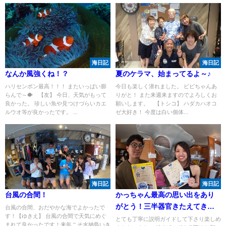
海日記
海日記
なんか風強くね！？
夏のケラマ、始まってるよ～♪
ハリセンボン最高！！！ またいっぱい膨
今日も楽しく潜れました。 ビビちゃんあ
らんで～🐡 【友】 今日、天気がもって
りがと！ また来週来ますのでよろしくお
良かった。 珍しい魚や見つけづらいカエ
願いします。 【トシコ】 ハダカハオコ
ルウオ等が良かったです。 ...
ゼ大好き！ 今度は白い個体...
海日記
海日記
台風の合間！
かっちゃん最高の思い出をあり
がとう！三半器官きたえてきま
台風の合間、おだやかな海でよかったで
す！【ゆきえ】 台風の合間で天気にめぐ
す！
とても丁寧に説明ガイドして下さり楽しめ
まれて良かったです！来年こそ水納島いき