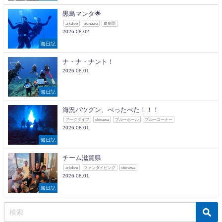
黒島マンタ🌟
arkdive
okinawa
慶良間
2026.08.02
海日記
ナ・ナ・ナント！
2026.08.01
海日記
海況バツグン、べったべた！！！
アークダイブ
okinawa
ブルーホール
ブルーコーナー
2026.08.01
海日記
チーム滋賀県
arkdive
ファンダイビング
okinawa
2026.08.01
海日記