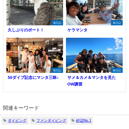
海日記
海日記
久しぶりのボート！
ケラマンタ
海日記
海日記
50ダイブ記念にマンタ三昧♪
サメ＆カメ＆マンタを見た
OW講習
関連キーワード
ダイビング
ファンダイビング
砂辺No.1