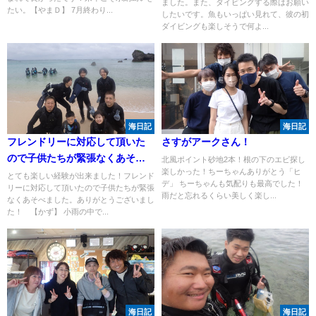
ました。また、ダイビングする際はお願い
たい。【やまＤ】 7月終わり...
したいです。魚もいっぱい見れて、彼の初
ダイビングも楽しそうで何よ...
海日記
海日記
フレンドリーに対応して頂いた
さすがアークさん！
ので子供たちが緊張なくあそべ
北風ポイント砂地2本！根の下のエビ探し
楽しかった！ちーちゃんありがとう「ヒ
ました。
とても楽しい経験が出来ました！フレンド
デ」 ちーちゃんも気配りも最高でした！
リーに対応して頂いたので子供たちが緊張
雨だと忘れるくらい美しく楽し...
なくあそべました。ありがとうございまし
た！ 【かず】 小雨の中で...
海日記
海日記