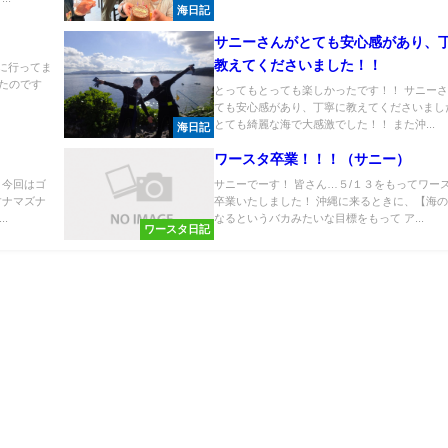
海日記
サニーさんがとても安心感があり、
教えてくださいました！！
グに行ってま
きたのです
とってもとっても楽しかったです！！ サニー
ても安心感があり、丁寧に教えてくださいまし
とても綺麗な海で大感激でした！！ また沖...
海日記
ワースタ卒業！！！（サニー）
 今回はゴ
サニーでーす！ 皆さん…５/１３をもってワー
すナマズナ
卒業いたしました！ 沖縄に来るときに、【海
.
なるというバカみたいな目標をもって ア...
ワースタ日記