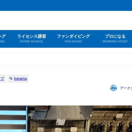
ング
ライセンス講習
ファンダイビング
プロになる
ING
DIVING SCHOOL
FUN DIVING
WORKING STUDY
イブ
kerama
アーク