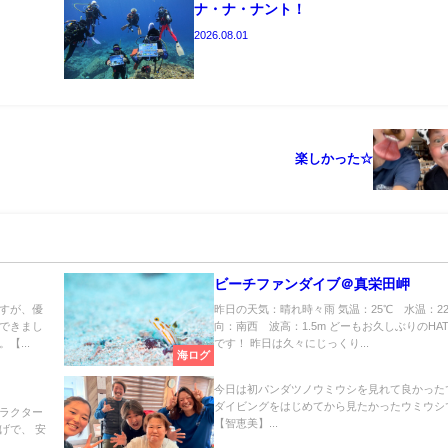
ナ・ナ・ナント！
2026.08.01
楽しかった☆
ビーチファンダイブ＠真栄田岬
すが、優
昨日の天気：晴れ時々雨 気温：25℃ 水温：22
できまし
向：南西 波高：1.5m どーもお久しぶりのHA
【...
です！ 昨日は久々にじっくり...
海ログ
今日は初パンダツノウミウシを見れて良かった
ダイビングをはじめてから見たかったウミウシ
ラクター
【智恵美】...
げで、 安
..