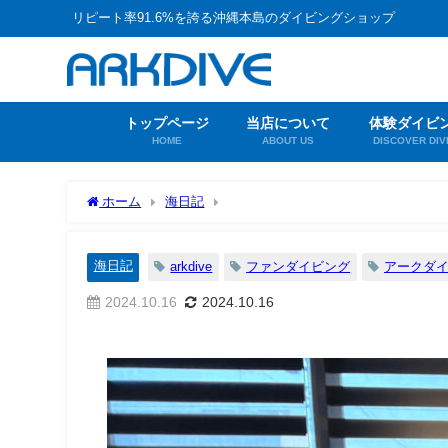
リピート率91.6%を誇る沖縄本島のダイビングショップ
トップページ
当店について
体験ダイビ
HOME
ABOUT US
DISCOVER DIV
ホーム
海日記
海日記
arkdive
ファンダイビング
アークダ
2024.10.16
2024.10.16