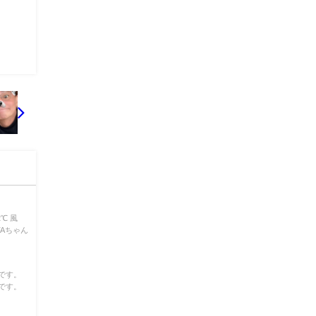
℃ 風
TAちゃん
です。
です。