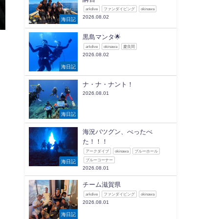
arkdive
ファンダイビング
okinawa
2026.08.02
海日記
黒島マンタ🌟
arkdive
okinawa
慶良間
2026.08.02
海日記
ナ・ナ・ナント！
2026.08.01
海日記
海況バツグン、べったべ
た！！！
アークダイブ
okinawa
ブルーホール
ブルーコーナー
海日記
2026.08.01
チーム滋賀県
arkdive
ファンダイビング
okinawa
2026.08.01
海日記