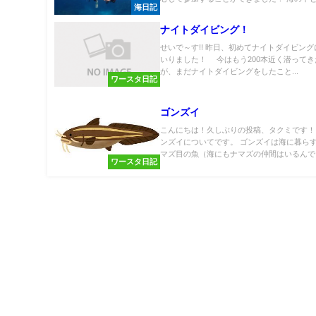
海日記
ナイトダイビング！
せいで～す!! 昨日、初めてナイトダイビン
いりました！ 今はもう200本近く潜って
が、まだナイトダイビングをしたこと...
ワースタ日記
ゴンズイ
こんにちは！久しぶりの投稿、タクミです！
ンズイについてです。 ゴンズイは海に暮ら
マズ目の魚（海にもナマズの仲間はいるんで..
ワースタ日記