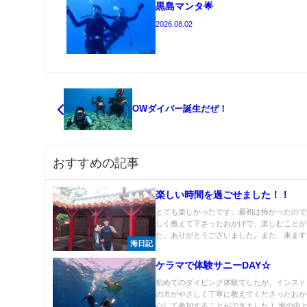
黒島マンタ🌟
2026.08.02
OWダイバー誕生だぜ！
おすすめの記事
楽しい時間を過ごせました！！
とても楽しかったです。最初は怖かったので
しく教えて下さったおかげで、楽しむことが
た。ありがとうございました。また、来ます。
海日記
ケラマで体験サニーDAY☆
初めてのダイビング体験でしたが、インスト
の方がやさしく丁寧に教えてくださったおか
心して参加することができました！ 海の中と.