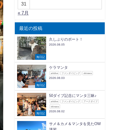
31
« 7月
最近の投稿
久しぶりのボート！
2026.08.05
海日記
ケラマンタ
arkdive
ファンダイビング
okinawa
2026.08.03
海日記
50ダイブ記念にマンタ三昧♪
arkdive
ファンダイビング
アークダイブ
okinawa
2026.08.02
海日記
サメ＆カメ＆マンタを見たOW
講習