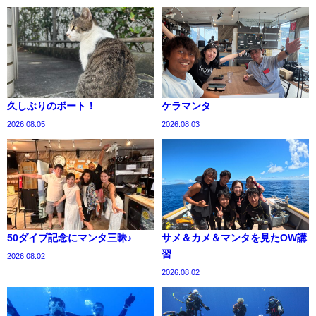
久しぶりのボート！
ケラマンタ
2026.08.05
2026.08.03
50ダイブ記念にマンタ三昧♪
サメ＆カメ＆マンタを見たOW講
習
2026.08.02
2026.08.02