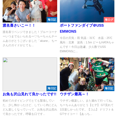
海日記
海ログ
渡名喜さいこー！！
ボートファンダイブ＠USS
EMMONS
渡名喜リベンジできました！ブルーコーナ
ーいつまでもいられるー♡ちーちゃんチー
今日の天気：雨 気温：31℃ 水温：25℃
ムありがとうございました「akane」 ちー
風向：北東 波高：1.5m どーもHATAちゃ
さんのガイドがとても...
んです！今日は急遽、少人数でUSS
EMMONSに...
海日記
海日記
お魚も沢山見れて良かったです!!
ウチザン最高～！
初めてのダイビングでとても緊張してい
ウチザン礁楽しい。また連れて行ってね。
た、少し怖かったけど、していく内にどん
ちーちゃんありがとう【ヒデ】 GT見れて
どん楽しくなっていって、お魚も沢山見れ
1日楽しかったです。【コム】 ドリフト＆
て良かったです。呼吸を口です...
GTサイコー！【あっち...