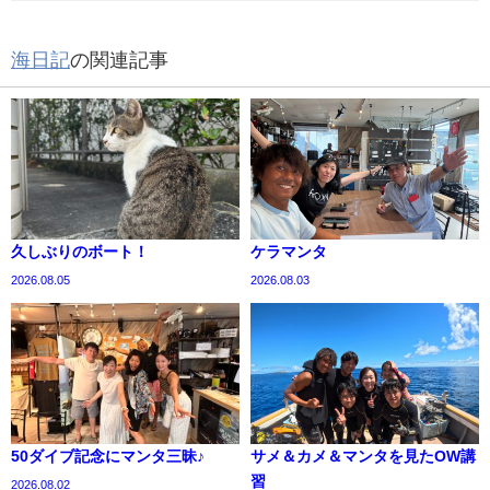
海日記
の関連記事
久しぶりのボート！
ケラマンタ
2026.08.05
2026.08.03
50ダイブ記念にマンタ三昧♪
サメ＆カメ＆マンタを見たOW講
習
2026.08.02