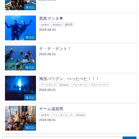
海日記
黒島マンタ🌟
arkdive
okinawa
慶良間
2026.08.02
海日記
ナ・ナ・ナント！
2026.08.01
海日記
海況バツグン、べったべた！！！
アークダイブ
okinawa
ブルーホール
ブルーコーナー
2026.08.01
海日記
チーム滋賀県
arkdive
ファンダイビング
okinawa
2026.08.01
海日記