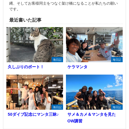
縄、そしてお客様同士をつなぐ架け橋になることが私たちの願い
です。
最近書いた記事
海日記
海日記
久しぶりのボート！
ケラマンタ
海日記
海日記
50ダイブ記念にマンタ三昧♪
サメ＆カメ＆マンタを見た
OW講習