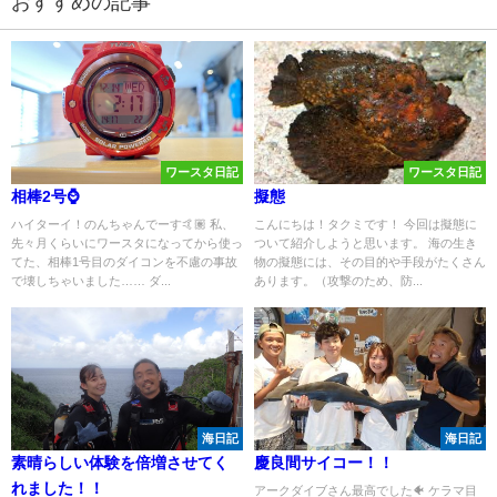
おすすめの記事
ワースタ日記
ワースタ日記
相棒2号⌚️
擬態
ハイターイ！のんちゃんでーす🤙🏽 私、
こんにちは！タクミです！ 今回は擬態に
先々月くらいにワースタになってから使っ
ついて紹介しようと思います。 海の生き
てた、相棒1号目のダイコンを不慮の事故
物の擬態には、その目的や手段がたくさん
で壊しちゃいました…… ダ...
あります。（攻撃のため、防...
海日記
海日記
素晴らしい体験を倍増させてく
慶良間サイコー！！
れました！！
アークダイブさん最高でした🐠 ケラマ目