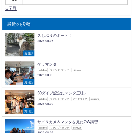
« 7月
最近の投稿
久しぶりのボート！
2026.08.05
海日記
ケラマンタ
arkdive
ファンダイビング
okinawa
2026.08.03
海日記
50ダイブ記念にマンタ三昧♪
arkdive
ファンダイビング
アークダイブ
okinawa
2026.08.02
海日記
サメ＆カメ＆マンタを見たOW講習
arkdive
ファンダイビング
okinawa
2026.08.02