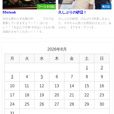
ワースタ日記
海日記
55steak
久しぶりの砂辺！
今日も変わらず台風の中、、、 ブログは
久しぶりの砂辺、のんびり2本楽しみまし
更新していきますよ？！？！ はいさ
た。キホちゃん色々お世話かけました。あ
い！！！れおんです🌺 今日はいつもの 地
りがと。【アキオ・アツコ】...
元紹介させてください！！！☺...
2026年8月
月
火
水
木
金
土
日
1
2
3
4
5
6
7
8
9
10
11
12
13
14
15
16
17
18
19
20
21
22
23
24
25
26
27
28
29
30
31