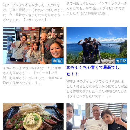
的で利用しましたが。インストラクターさ
初ダイビングで不安が少しあったのです
んもとても丁寧で 楽しくダイビングでき
が、丁寧に説明してくれたので楽しめまし
ました！ また沖縄訪れた際...
た。良い経験ができました☆ありがとうご
ざいました。【マサミちゃん】...
海日記
海日記
めちゃくちゃ青くて最高でし
イカのハッチアウトかわいかった♡ キホ
さんありがとう！！ 【エリーゼ】 3日
た！！
間、ありがとうございました。 無事AOW
20年ぶりのダイビングでかなり緊張しま
取れて良かったです。 1...
した！息苦しくならないか心配でしたが楽
しく体験できました！また沖縄に来たとき
はダイビングしたいです！【...