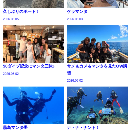
久しぶりのボート！
ケラマンタ
2026.08.05
2026.08.03
50ダイブ記念にマンタ三昧♪
サメ＆カメ＆マンタを見たOW講
習
2026.08.02
2026.08.02
黒島マンタ🌟
ナ・ナ・ナント！