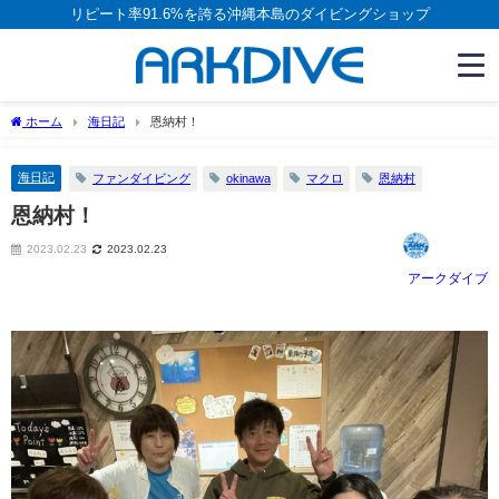
リピート率91.6%を誇る沖縄本島のダイビングショップ
ホーム
海日記
恩納村！
海日記
ファンダイビング
okinawa
マクロ
恩納村
恩納村！
2023.02.23
2023.02.23
アークダイブ