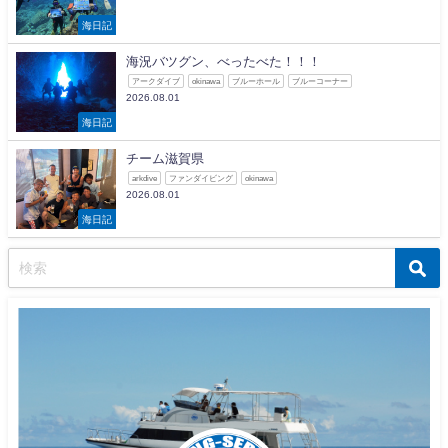
海日記
海況バツグン、べったべた！！！
アークダイブ
okinawa
ブルーホール
ブルーコーナー
2026.08.01
海日記
チーム滋賀県
arkdive
ファンダイビング
okinawa
2026.08.01
海日記