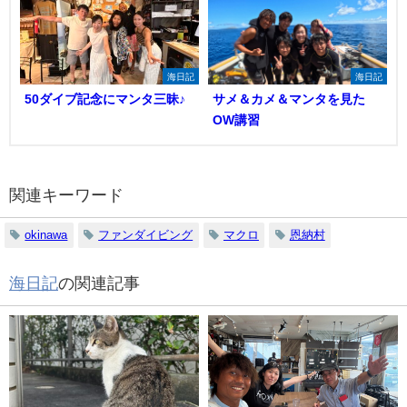
海日記
海日記
50ダイブ記念にマンタ三昧♪
サメ＆カメ＆マンタを見た
OW講習
関連キーワード
okinawa
ファンダイビング
マクロ
恩納村
海日記
の関連記事