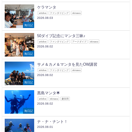
ケラマンタ
arkdive
ファンダイビング
okinawa
2026.08.03
海日記
50ダイブ記念にマンタ三昧♪
arkdive
ファンダイビング
アークダイブ
okinawa
2026.08.02
海日記
サメ＆カメ＆マンタを見たOW講習
arkdive
ファンダイビング
okinawa
2026.08.02
海日記
黒島マンタ🌟
arkdive
okinawa
慶良間
2026.08.02
海日記
ナ・ナ・ナント！
2026.08.01