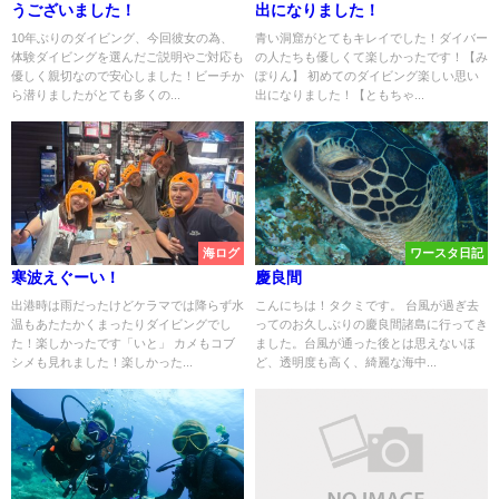
うございました！
出になりました！
10年ぶりのダイビング、今回彼女の為、
青い洞窟がとてもキレイでした！ダイバー
体験ダイビングを選んだご説明やご対応も
の人たちも優しくて楽しかったです！【み
優しく親切なので安心しました！ビーチか
ぽりん】 初めてのダイビング楽しい思い
ら潜りましたがとても多くの...
出になりました！【ともちゃ...
海ログ
ワースタ日記
寒波えぐーい！
慶良間
出港時は雨だったけどケラマでは降らず水
こんにちは！タクミです。 台風が過ぎ去
温もあたたかくまったりダイビングでし
ってのお久しぶりの慶良間諸島に行ってき
た！楽しかったです「いと」 カメもコブ
ました。台風が通った後とは思えないほ
シメも見れました！楽しかった...
ど、透明度も高く、綺麗な海中...