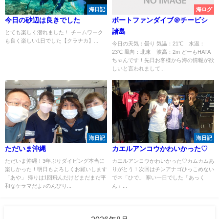
海日記
海ログ
今日の砂辺は良きでした
ボートファンダイブ＠チービシ
諸島
とても楽しく潜れました！ チームワーク
も良く楽しい1日でした【クラナカ】...
今日の天気：曇り 気温：21℃ 水温：
23℃ 風向：北東 波高：2m どーもHATA
ちゃんです！先日お客様から海の情報が欲
しいと言われまして...
海日記
海日記
ただいま沖縄
カエルアンコウかわいかった♡
ただいま沖縄！3年ぶりダイビング本当に
カエルアンコウかわいかった♡カムカムあ
楽しかった！明日もよろしくお願いします
りがとう！次回はチンアナゴひっこめない
「あや」 帰りは1回飛んだけどまだまだ平
でネ「ひで」 寒い一日でした「あっく
和なケラマだよ♪のんびり...
ん」...