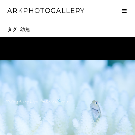
コ
ARKPHOTOGALLERY
ン
サ
テ
イ
ン
ド
タグ:
幼魚
ツ
バ
へ
ー
ス
切
キ
り
ッ
替
プ
え