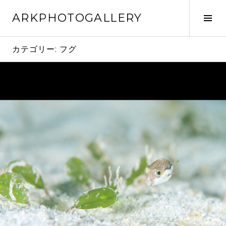
コ
ARKPHOTOGALLERY
ン
サ
テ
イ
ン
ド
カテゴリー:
フグ
ツ
バ
へ
ー
ス
切
キ
り
ッ
替
プ
え