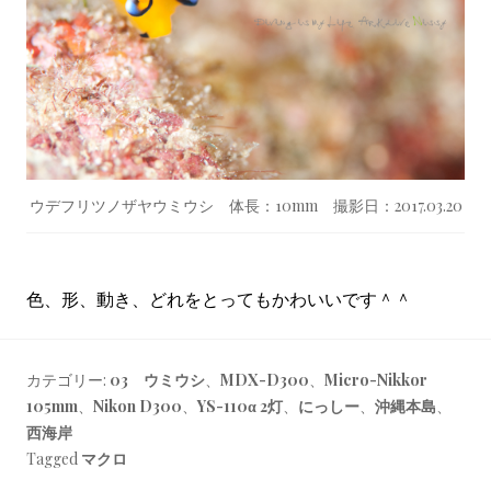
ウデフリツノザヤウミウシ 体長：10mm 撮影日：2017.03.20
色、形、動き、どれをとってもかわいいです＾＾
カテゴリー:
03 ウミウシ
、
MDX-D300
、
Micro-Nikkor
105mm
、
Nikon D300
、
YS-110α 2灯
、
にっしー
、
沖縄本島
、
西海岸
Tagged
マクロ