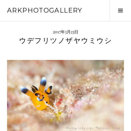
コ
ARKPHOTOGALLERY
ン
サ
テ
イ
ン
ド
ツ
バ
2017年3月23日
へ
ー
ウデフリツノザヤウミウシ
ス
切
キ
り
ッ
替
プ
え